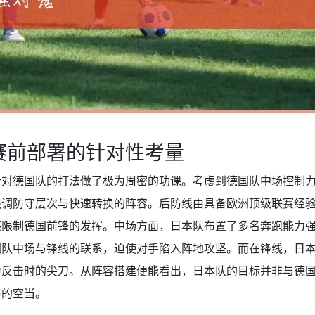
赛前部署的针对性考量
针对德国队的打法做了极为周密的功课。考虑到德国队中场控制
强调防守层次与快速转换的阵容。后防线由具备欧洲顶级联赛经
感限制德国前锋的发挥。中场方面，日本队布置了多名奔跑能力
国队中场与锋线的联系，迫使对手陷入阵地攻坚。而在锋线，日
为反击时的尖刀。从阵容搭建便能看出，日本队的目标并非与德
防的空当。