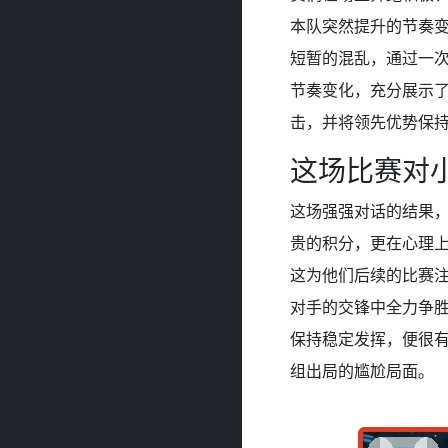
本队突然提升的节奏
短暂的混乱，通过一
节奏变化，充分展示
击，并将领先优势保
这场比赛对
这场强强对话的结果
贵的积分，更在心理
这为他们后续的比赛
对手的交锋中全力争
保持稳定发挥，便很
组出局的尴尬局面。