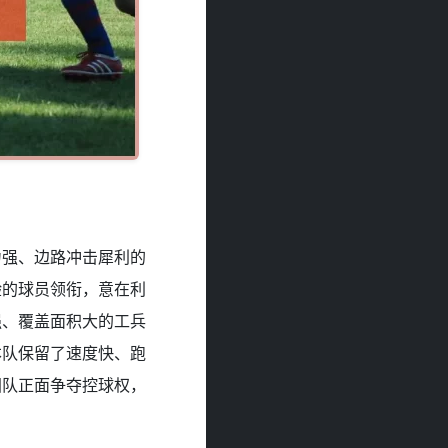
力强、边路冲击犀利的
验的球员领衔，意在利
强、覆盖面积大的工兵
本队保留了速度快、跑
国队正面争夺控球权，