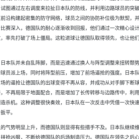
，试图通过左右调度来拉扯日本队的防线，并利用边路球员的突
区前沿构建起密集的防守网络，球员之间的协防补位极为默契，
着比赛深入，德国队的耐心逐渐收到回报，他们通过一次精心设
散，率先打破了场上僵局。这粒进球让德国队取得领先，也让他
，日本队并未自乱阵脚，而是迅速通过换人与阵型调整来扭转颓
的球员派上场，同时将阵型前压，增加了前场逼抢的强度。日本
前场的逼抢让德国队的出球变得不再从容，并成功从对手脚下断
接，不再局限于地面配合，而是增加了长传转移与边路传中，利
制造杀机。这种调整很快奏效，日本队在一次反击中凭借一次快
分扳平。
队的气势明显上升，而德国队则显得有些措手不及。日本队继续
、拼抢凶狠，不断给德国队的后场制造压力。德国队在领先之后