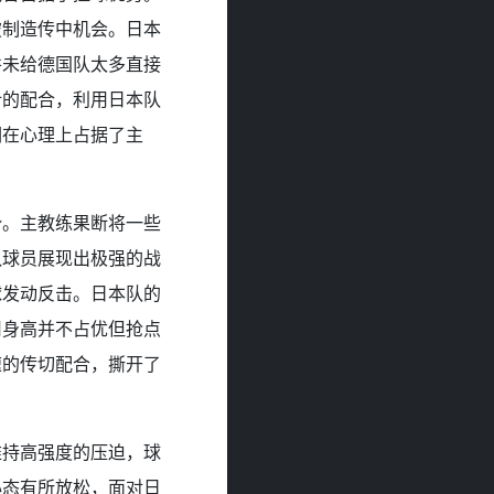
破制造传中机会。日本
并未给德国队太多直接
计的配合，利用日本队
们在心理上占据了主
势。主教练果断将一些
队球员展现出极强的战
球发动反击。日本队的
用身高并不占优但抢点
速的传切配合，撕开了
维持高强度的压迫，球
心态有所放松，面对日