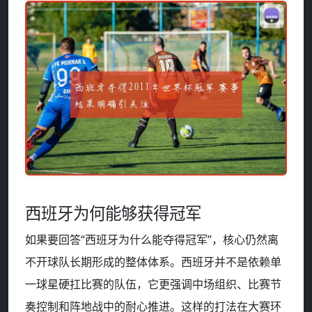
西班牙为何能够获得冠军
如果要回答“西班牙为什么能夺得冠军”，核心仍然离
不开球队长期形成的整体体系。西班牙并不是依赖单
一球星硬扛比赛的队伍，它更强调中场组织、比赛节
奏控制和阵地战中的耐心推进。这样的打法在大赛环