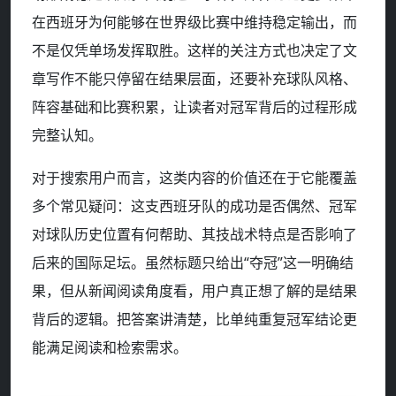
在西班牙为何能够在世界级比赛中维持稳定输出，而
不是仅凭单场发挥取胜。这样的关注方式也决定了文
章写作不能只停留在结果层面，还要补充球队风格、
阵容基础和比赛积累，让读者对冠军背后的过程形成
完整认知。
对于搜索用户而言，这类内容的价值还在于它能覆盖
多个常见疑问：这支西班牙队的成功是否偶然、冠军
对球队历史位置有何帮助、其技战术特点是否影响了
后来的国际足坛。虽然标题只给出“夺冠”这一明确结
果，但从新闻阅读角度看，用户真正想了解的是结果
背后的逻辑。把答案讲清楚，比单纯重复冠军结论更
能满足阅读和检索需求。