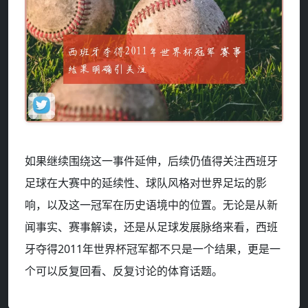
如果继续围绕这一事件延伸，后续仍值得关注西班牙
足球在大赛中的延续性、球队风格对世界足坛的影
响，以及这一冠军在历史语境中的位置。无论是从新
闻事实、赛事解读，还是从足球发展脉络来看，西班
牙夺得2011年世界杯冠军都不只是一个结果，更是一
个可以反复回看、反复讨论的体育话题。