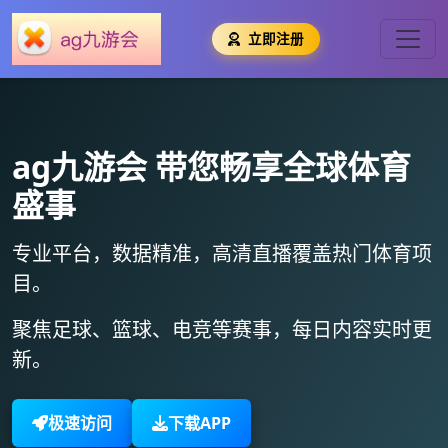
立即注册
ag九游会
带您畅享全球体育
盛事
专业平台，数据精准，
高清直播
覆盖热门体育项
目。
聚焦足球、篮球、电竞等赛事，
每日内容实时更
新
。
极速访问
下载APP