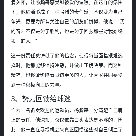
滴关怀，让杨瀚森感受到被爱的温暖。在这样的氛围
下，他逐渐形成了一种强烈的责任感，不仅要为自己
争光，更要为所有关注自己的朋友们拼搏。他说：“我
的奋斗不仅是为了胜利，也是为了回报那些对我始终
如一的人。”
这一份责任感铸就了他的信念，使得每当面临艰难选
择时，他都能够保持冷静，并做出正确决策。而这种
精神，也逐渐影响着身边更多的人，让大家共同感受
到一种积极向上的力量。
3、努力回馈给球迷
作为一名备受欢迎的运动员，杨瀚森十分清楚自己肩
上的责任。他深知，仅仅依靠口头表达是不够的，因
此，他一直在寻找机会来真正回馈这些对自己倾注了