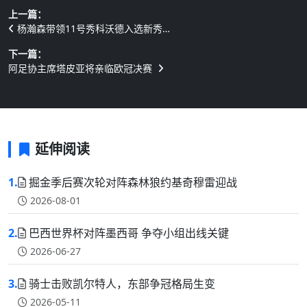
上一篇：
杨瀚森带领11号秀科沃德入选新秀…
下一篇：
阿足协主席塔皮亚将亲临欧冠决赛
延伸阅读
1.
掘金季后赛次轮对阵森林狼约基奇穆雷迎战
2026-08-01
2.
巴西世界杯对阵墨西哥 争夺小组出线关键
2026-06-27
3.
骑士击败凯尔特人，东部争冠格局生变
2026-05-11