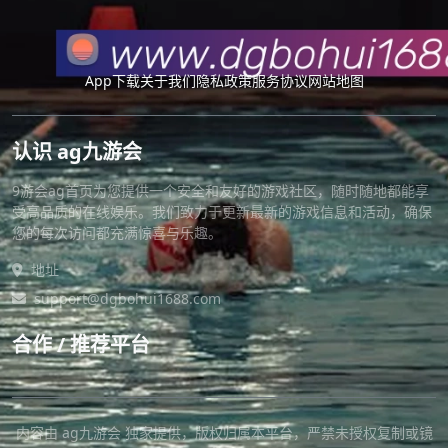
App下载
关于我们
隐私政策
服务协议
网站地图
认识 ag九游会
9游会ag首页为您提供一个安全和友好的游戏社区，随时随地都能享
受高品质的在线娱乐。我们致力于更新最新的游戏信息和活动，确保
您的每次访问都充满惊喜与乐趣。
地址
support@dgbohui1688.com
合作 / 推荐平台
内容由 ag九游会 独家提供，版权归属本平台，严禁未授权复制或镜