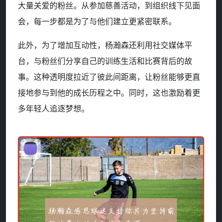
大量关爱的粉丝。从参加慈善活动，到组织线下见面
会，每一步都是为了与他们建立更紧密联系。
此外，为了增加互动性，杨瀚森还利用社交媒体平
台，与粉丝们分享自己的训练生活和比赛背后的故
事。这种透明度拉近了彼此间距离，让粉丝能够更直
接地参与到他的成长历程之中。同时，这也激励着更
多年轻人追逐梦想。