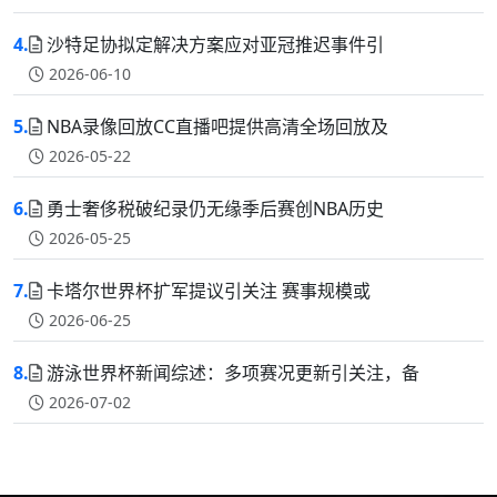
4.
沙特足协拟定解决方案应对亚冠推迟事件引
2026-06-10
5.
NBA录像回放CC直播吧提供高清全场回放及
2026-05-22
6.
勇士奢侈税破纪录仍无缘季后赛创NBA历史
2026-05-25
7.
卡塔尔世界杯扩军提议引关注 赛事规模或
2026-06-25
8.
游泳世界杯新闻综述：多项赛况更新引关注，备
2026-07-02