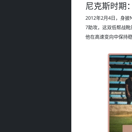
尼克斯时期：N
2012年2月4日，身披
7助攻，这双低帮战靴
他在高速变向中保持