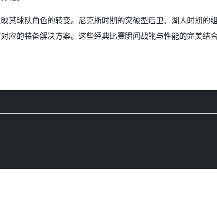
反映其球队角色的转变。尼克斯时期的突破型后卫、湖人时期的
有对应的装备解决方案。这些经典比赛瞬间战靴与性能的完美结