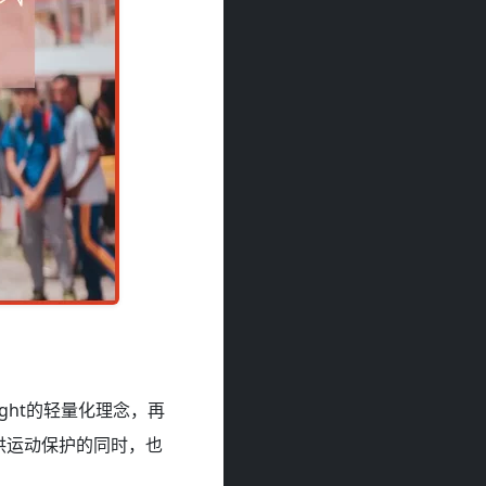
ight的轻量化理念，再
供运动保护的同时，也