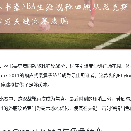
人，林书豪穿着同款战靴狂砍38分，彻底引爆麦迪逊广场花园。科
runk 2011的响应式缓震系统却成为最佳见证者。这款鞋的Phyl
急停跳投提供了足够缓冲。
的比赛中，这双战靴再次成为焦点。最后时刻的压哨三分，鞋底
k 2011的外底纹路专门为硬木场地优化，使其在关键一击时保持出
。