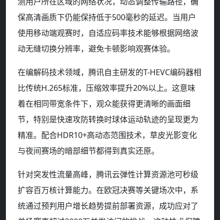
测用户所在区域的网络状况，动态调整传输路径，确
保高清画质下仍能保持低于500毫秒的延迟。当用户
使用移动端观赛时，自适应码率技术能够根据网络波
动无缝切换分辨率，避免卡顿影响观赛体验。
在编解码技术领域，腾讯自主研发的T-HEVC编码器相
比传统H.265标准，压缩效率提升20%以上。这意味
着在相同带宽条件下，观众能获得更清晰的画面细
节，特别是快速攻防转换时球体运动轨迹的呈现更为
精准。配合HDR10+高动态范围技术，草皮光影变化
与夜间赛场的暗部细节都得到真实还原。
针对突发性流量高峰，腾讯云弹性计算资源池可秒级
扩容百万核计算能力。在欧冠决赛等关键场次中，系
统通过预判用户增长趋势提前部署资源，成功应对了