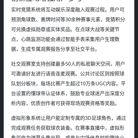
实时竞猜系统将互动娱乐深度融入观赛过程。用户可
预测角球数、黄牌时间等30余种赛事元素，竞猜积分
可兑换虚拟勋章或实体奖品。在点球大战等关键节
点，心跳监测功能会通过智能手表采集用户生理数
据，生成专属观赛报告分享至社交平台。
社交观赛室支持创建最多50人的私密聊天空间，用户
可邀请好友进行语音连麦观赛。公共讨论区则按照球
队划分板块，每场比赛产生超过10万条UGC内容。平
台设置的懂球帝认证体系，鼓励专业球迷产出深度分
析内容，优质创作者可获得现场观赛资格等奖励。
虚拟形象系统让用户能定制专属的3D足球角色，通过
完成观赛任务获取球衣装备。在赛事直播中，虚拟形
象可作为弹幕头像出现，或参与中场休息时的趣味小