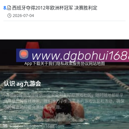
8.
西班牙夺得2012年欧洲杯冠军 决赛胜利定
2026-07-04
App下载
关于我们
隐私政策
服务协议
网站地图
认识 ag九游会
9游会ag首页为您提供一个安全和友好的游戏社区，随时随地都能享
受高品质的在线娱乐。我们致力于更新最新的游戏信息和活动，确保
您的每次访问都充满惊喜与乐趣。
地址
support@dgbohui1688.com