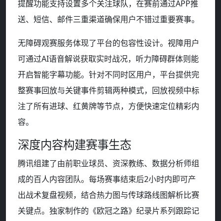
提醒功能支持设置多个关注球队，在赛前通过APP推
送、短信、邮件三重渠道确保用户不错过重要赛事。
无障碍观赛服务体现了平台的包容性设计。视障用户
可通过AI语音解说获取实时战况，听力障碍群体则能
开启智能字幕功能。针对不同时区用户，平台提供完
整赛事回放与关键事件剪辑两种模式，回放视频中标
注了所有进球、红黄牌等节点，方便快速定位精彩内
容。
深度内容构建赛事生态
腾讯组建了由前职业球员、资深教练、数据分析师组
成的百人内容团队。每场赛事结束后2小时内即可产
出战术复盘视频，结合热力图与传球路线图解析比赛
关键点。独家制作的《欧冠之路》纪录片系列跟踪记