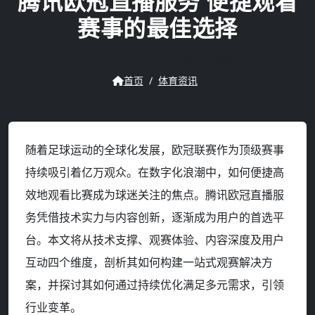
腾讯欧冠直播服务 便捷观看
赛事的最佳选择
2026-05-18 02:53
45 次阅读
首页
/
体育资讯
随着足球运动的全球化发展，欧冠联赛作为顶级赛事
持续吸引着亿万观众。在数字化浪潮中，如何便捷高
效地观看比赛成为球迷关注的焦点。腾讯欧冠直播服
务凭借技术实力与内容创新，逐渐成为用户的首选平
台。本文将从技术支撑、观赛体验、内容深度及用户
互动四个维度，剖析其如何构建一站式观赛解决方
案，并探讨其如何通过持续优化满足多元需求，引领
行业变革。