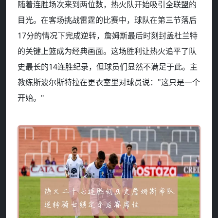
随着连胜场次来到两位数，热火队开始吸引全联盟的
目光。在客场挑战雷霆的比赛中，球队在第三节落后
17分的情况下完成逆转，詹姆斯最后时刻封盖杜兰特
的关键上篮成为经典画面。这场胜利让热火追平了队
史最长的14连胜纪录，但球员们显然不满足于此。主
教练斯波尔斯特拉在更衣室里对球员说："这只是一个
开始。"