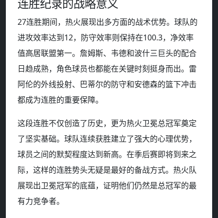
连胜纪录的战略意义
27连胜期间，热火展现出多方面的战术优势。球队的
进攻效率达到12，防守效率则保持在100.3，净效率
值高居联盟第一。詹姆斯、韦德和波什三巨头的配合
日趋成熟，角色球员也都能在关键时刻挺身而出。雷
阿伦的外线投射、巴蒂尔的防守和安德森的篮下冲击
都成为连胜的重要保障。
这段连胜不仅创造了历史，更为热火卫冕总冠军奠定
了坚实基础。球队连续获胜建立了强大的心理优势，
球员之间的默契程度达到新高。在季后赛即将到来之
际，这样的连胜势头无疑是最好的备战方式。热火队
展现出卫冕冠军的底蕴，证明他们仍然是总冠军的最
有力竞争者。