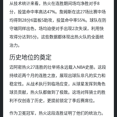
从技术统计来看，热火在连胜期间场均净胜对手8
分，投篮命中率高达47%。詹姆斯在这27场比赛中场
均得到28分6篮板5助攻，投篮命中率55%。球队在防
守端同样出色，场均迫使对手出现2次失误，利用快
攻得分达到5分。这些数据都体现出热火队的全面统
治力。
历史地位的奠定
迈阿密热火27连胜的壮举将永远载入NBA史册。这段
持续近两个月的连胜之旅，展现出球队非凡的实力和
稳定性。从战术执行到临场应变，从球星发挥到角色
球员贡献，热火队都做到了极致。这场对阵骑士的胜
利不仅创造了历史，更提前锁定了季后赛席位。
作为卫冕冠军，热火这段连胜证明了他们的统治力。