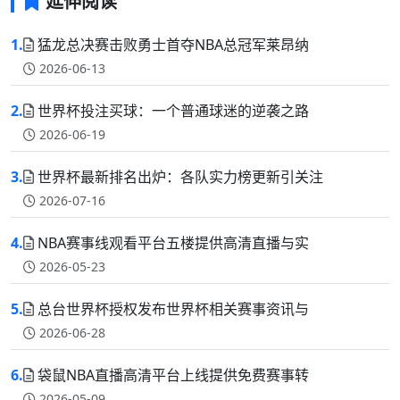
延伸阅读
1.
猛龙总决赛击败勇士首夺NBA总冠军莱昂纳
2026-06-13
2.
世界杯投注买球：一个普通球迷的逆袭之路
2026-06-19
3.
世界杯最新排名出炉：各队实力榜更新引关注
2026-07-16
4.
NBA赛事线观看平台五楼提供高清直播与实
2026-05-23
5.
总台世界杯授权发布世界杯相关赛事资讯与
2026-06-28
6.
袋鼠NBA直播高清平台上线提供免费赛事转
2026-05-09