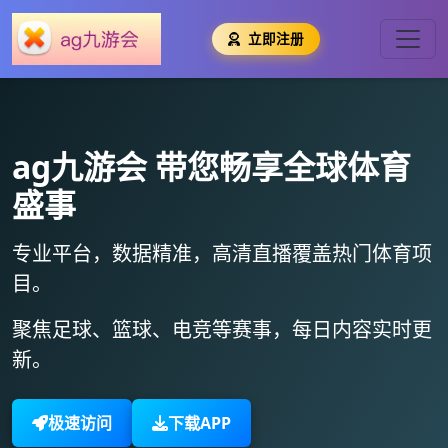
立即注册
ag九游会
带您畅享全球体育
盛事
专业平台，数据精准，
高清直播
覆盖热门体育项
目。
聚焦足球、篮球、电竞等赛事，
每日内容实时更
新
。
极速访问
下载APP