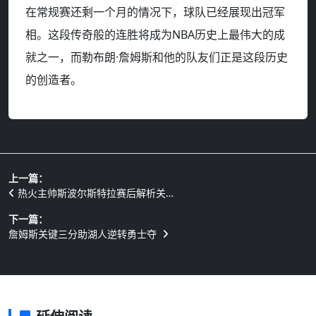
在常规赛还剩一个月的情况下，球队已经展现出冠军
相。这段传奇般的连胜将成为NBA历史上最伟大的成
就之一，而勒布朗·詹姆斯和他的队友们正是这段历史
的创造者。
上一篇：
热火主帅斯波尔斯特拉赛后解析关…
下一篇：
詹姆斯关键三分助湖人逆转勇士夺