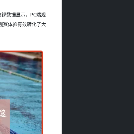
收视数据显示，PC端观
观赛体验有效转化了大