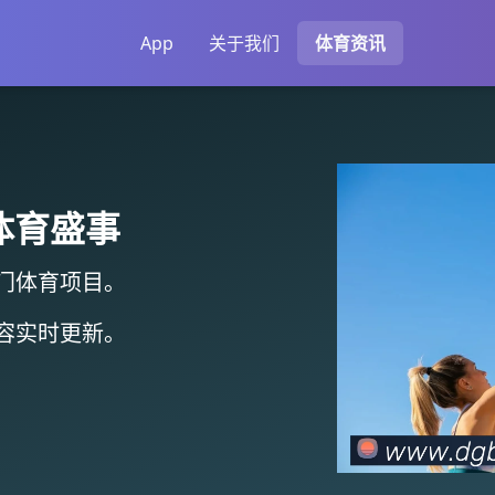
App
关于我们
体育资讯
体育盛事
门体育项目。
容实时更新
。