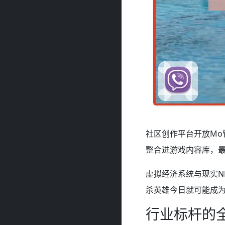
社区创作平台开放M
整合进游戏内容库，最
虚拟经济系统与现实N
杀英雄今日就可能成为
行业标杆的