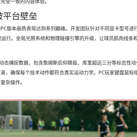
本完全一致的内容体验。
破平台壁垒
PC版本画质表现达到系列巅峰。开发团队针对不同显卡型号进
帧运行。全局光照系统和物理碰撞引擎的升级，让球员肌肉线条
组动态捕捉数据，包含詹姆斯后仰跳投、库里超远三分等标志性动
录，确保每个技术动作都符合真实运动力学。PC玩家键盘鼠标
等复杂操作。