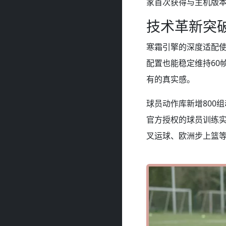
家首次获得与主机版
技术革新突
寒霜引擎的深度适配使
配置也能稳定维持60
有的真实感。
球员动作库新增800
官方授权的球员训练实
叉运球、欧洲步上篮