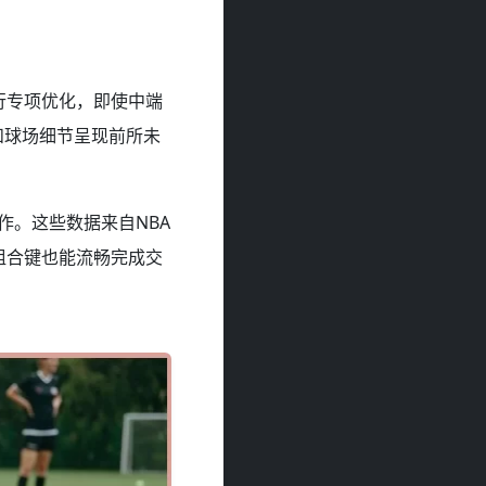
行专项优化，即使中端
和球场细节呈现前所未
作。这些数据来自NBA
组合键也能流畅完成交