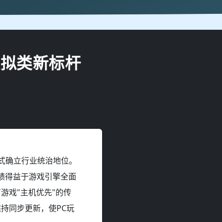
模拟类新标杆
正式确立行业统治地位。
成绩得益于游戏引擎全面
游戏"主机优先"的传
持同步更新，使PC玩