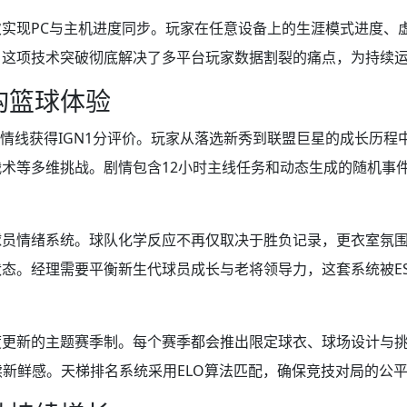
实现PC与主机进度同步。玩家在任意设备上的生涯模式进度、
。这项技术突破彻底解决了多平台玩家数据割裂的痛点，为持续
构篮球体验
剧情线获得IGN1分评价。玩家从落选新秀到联盟巨星的成长历程
术等多维挑战。剧情包含12小时主线任务和动态生成的随机事
。
球员情绪系统。球队化学反应不再仅取决于胜负记录，更衣室氛
态。经理需要平衡新生代球员成长与老将领导力，这套系统被ES
度更新的主题赛季制。每个赛季都会推出限定球衣、球场设计与
模式的持续新鲜感。天梯排名系统采用ELO算法匹配，确保竞技对局的公