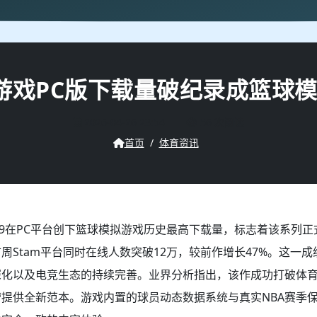
19游戏PC版下载量破纪录成篮球
2026-04-26 23:54
56 次阅读
首页
/
体育资讯
K19在PC平台创下篮球模拟游戏历史最高下载量，标志着该系列
周Stam平台同时在线人数突破12万，较前作增长47%。这一
化以及电竞生态的持续完善。业界分析指出，该作成功打破体育
提供全新范本。游戏内置的球员动态数据系统与真实NBA赛季保