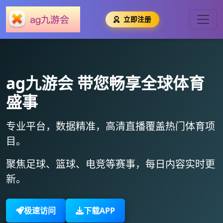
立即注册
ag九游会
带您畅享全球体育
盛事
专业平台，数据精准，
高清直播
覆盖热门体育项
目。
聚焦足球、篮球、电竞等赛事，
每日内容实时更
新
。
极速访问
下载APP