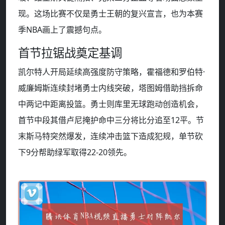
现。这场比赛不仅是勇士王朝的复兴宣言，也为本赛
季NBA画上了震撼句点。
首节拉锯战奠定基调
凯尔特人开局延续高强度防守策略，霍福德和罗伯特·
威廉姆斯连续封堵勇士内线突破，塔图姆借助挡拆命
中两记中距离投篮。勇士则库里无球跑动创造机会，
首节中段其借卢尼掩护命中三分将比分追至12平。节
末斯马特突然爆发，连续冲击篮下造成犯规，单节砍
下9分帮助绿军取得22-20领先。