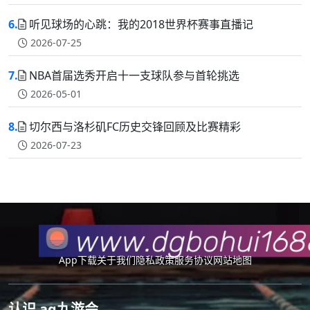
6.
听见球场的心跳：我的2018世界杯赛事直播记
2026-07-25
7.
NBA首届选秀开启十一支球队参与首轮挑选
2026-05-01
8.
切尔西与洛杉矶FC历史交锋回顾及比赛精彩
2026-07-23
App下载
关于我们
隐私政策
服务协议
网站地图
认识 ag九游会