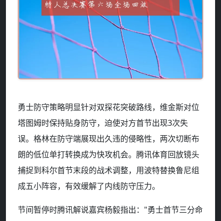
勇士防守策略明显针对双探花突破路线，维金斯对位
塔图姆时保持贴身防守，迫使对方首节出现3次失
误。格林在防守端展现出久违的侵略性，两次切断布
朗的低位单打转换成为快攻机会。腾讯体育回放镜头
捕捉到科尔首节末段的战术调整，用波特替换鲁尼组
成五小阵容，有效缓解了内线防守压力。
节间暂停时腾讯解说嘉宾杨毅指出："勇士首节三分命