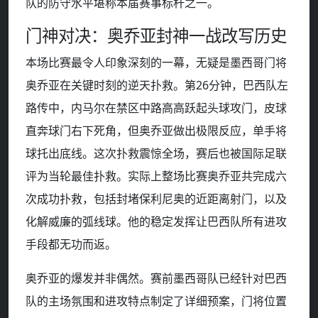
队的防守水平堪称本届赛事标杆之一。
门神对决：奥乔亚封神一战改写历史
本场比赛最令人印象深刻的一幕，无疑是墨西哥门将
奥乔亚在关键时刻的逆天扑救。第26分钟，巴西队左
路传中，内马尔在禁区中路高高跃起头球攻门，皮球
直奔球门右下死角，但奥乔亚做出极限反应，单手将
球托出底线。这次扑救震惊全场，赛后也被国际足联
评为当轮最佳扑救。实际上整场比赛奥乔亚共完成六
次成功扑救，包括封堵保利尼奥的近距离射门，以及
化解威廉的弧线球。他的稳定发挥让巴西队所有进攻
手段都无功而返。
奥乔亚的爆发并非偶然。赛前墨西哥队已经针对巴西
队的主场氛围和进攻特点制定了详细预案，门将位置