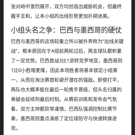
张对峙中激烈展开，双方均创造出威胁机会，但最终
握手言和，让本小组的出线形势更加扑朔迷离。
小组头名之争：巴西与墨西哥的硬仗
巴西与墨西哥的这场较量之所以被外界称为“出线关键
战”，根本原因在于A组前两轮过后，两支球队都积累
了一定优势。巴西首战3比1逆转克罗地亚，墨西哥则
1比0小胜喀麦隆，因此本场胜者将基本锁定小组第
一，从而在淘汰赛首轮避开潜在的强敌。即使打平，
两队也大概率能在最后一轮携手晋级，但头名归属的
悬疑会延续到最后时刻。从赛前训练和发布会气氛
看，双方主帅都异常谨慎，巴西队强调控制比赛节
奏，墨西哥则重点演练了定位球防守与快速转换进
攻。