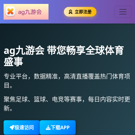
立即注册
ag九游会
带您畅享全球体育
盛事
专业平台，数据精准，
高清直播
覆盖热门体育项
目。
聚焦足球、篮球、电竞等赛事，
每日内容实时更
新
。
极速访问
下载APP