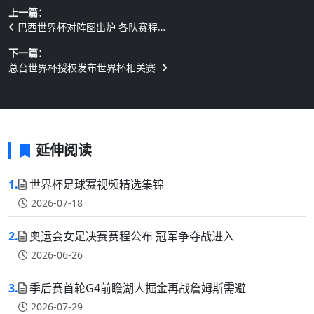
上一篇：
巴西世界杯对阵图出炉 各队赛程…
下一篇：
总台世界杯授权发布世界杯相关赛
延伸阅读
1.
世界杯足球赛视频精选集锦
2026-07-18
2.
奥运会女足决赛赛程公布 冠军争夺战进入
2026-06-26
3.
季后赛首轮G4前瞻湖人掘金再战詹姆斯需避
2026-07-29