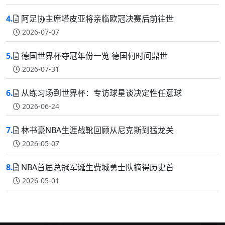
4.
阿足协主席塔皮亚将亲临欧冠决赛后前往世
2026-07-07
5.
德国世界杯夺冠年份一览 德国何时问鼎世
2026-07-31
6.
从练习场到世界杯：专访球星谈决定性任意球
2026-06-24
7.
林书豪NBA生涯战靴回顾从尼克斯到猛龙关
2026-05-07
8.
NBA首届总冠军诞生费城勇士队摘得历史首
2026-05-01