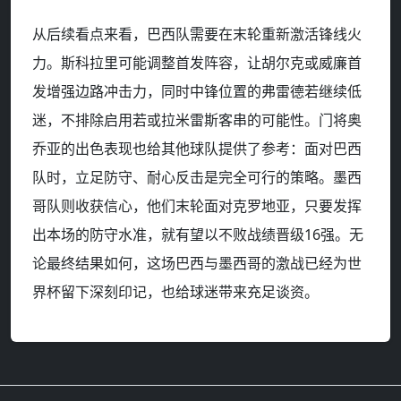
从后续看点来看，巴西队需要在末轮重新激活锋线火
力。斯科拉里可能调整首发阵容，让胡尔克或威廉首
发增强边路冲击力，同时中锋位置的弗雷德若继续低
迷，不排除启用若或拉米雷斯客串的可能性。门将奥
乔亚的出色表现也给其他球队提供了参考：面对巴西
队时，立足防守、耐心反击是完全可行的策略。墨西
哥队则收获信心，他们末轮面对克罗地亚，只要发挥
出本场的防守水准，就有望以不败战绩晋级16强。无
论最终结果如何，这场巴西与墨西哥的激战已经为世
界杯留下深刻印记，也给球迷带来充足谈资。