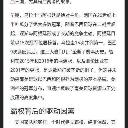
西三国，尤其是后两者的故事。
早期，乌拉圭与阿根廷是绝对主角，两国在20世纪上
半叶瓜分了绝大多数冠军。随着巴西足球在二战后崛
起，逐渐与阿根廷形成了长期的竞争主轴。阿根廷目
前以15次冠军位居榜首，乌拉圭15次并列第一，巴西
9次紧随其后。这三大豪门几乎垄断了赛事历史。智
利在2015年和2016年的两连冠，以及哥伦比亚在
2001年的夺冠，是少数能打破垄断的例子，但这并未
动摇南美足球以巴西和阿根廷为两极的基本格局。美
洲杯的冠军分布，直观地反映了南美足球资源与历史
底蕴的高度集中。
霸权背后的驱动因素
一支国家队能够在一个时代建立霸权，绝非偶然，其