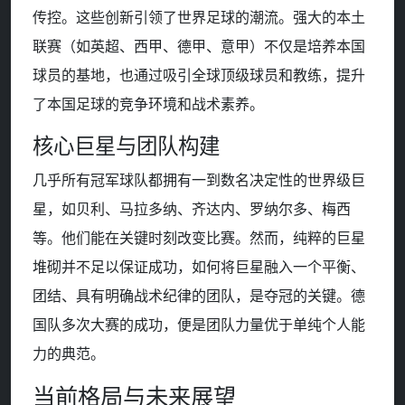
传控。这些创新引领了世界足球的潮流。强大的本土
联赛（如英超、西甲、德甲、意甲）不仅是培养本国
球员的基地，也通过吸引全球顶级球员和教练，提升
了本国足球的竞争环境和战术素养。
核心巨星与团队构建
几乎所有冠军球队都拥有一到数名决定性的世界级巨
星，如贝利、马拉多纳、齐达内、罗纳尔多、梅西
等。他们能在关键时刻改变比赛。然而，纯粹的巨星
堆砌并不足以保证成功，如何将巨星融入一个平衡、
团结、具有明确战术纪律的团队，是夺冠的关键。德
国队多次大赛的成功，便是团队力量优于单纯个人能
力的典范。
当前格局与未来展望