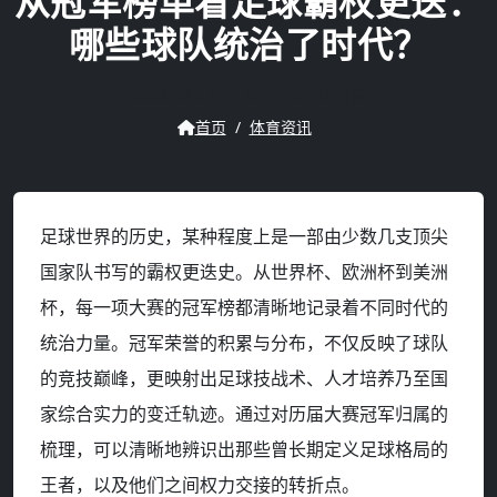
从冠军榜单看足球霸权更迭：
哪些球队统治了时代？
2026-06-23 12:35
42 次阅读
首页
/
体育资讯
足球世界的历史，某种程度上是一部由少数几支顶尖
国家队书写的霸权更迭史。从世界杯、欧洲杯到美洲
杯，每一项大赛的冠军榜都清晰地记录着不同时代的
统治力量。冠军荣誉的积累与分布，不仅反映了球队
的竞技巅峰，更映射出足球技战术、人才培养乃至国
家综合实力的变迁轨迹。通过对历届大赛冠军归属的
梳理，可以清晰地辨识出那些曾长期定义足球格局的
王者，以及他们之间权力交接的转折点。